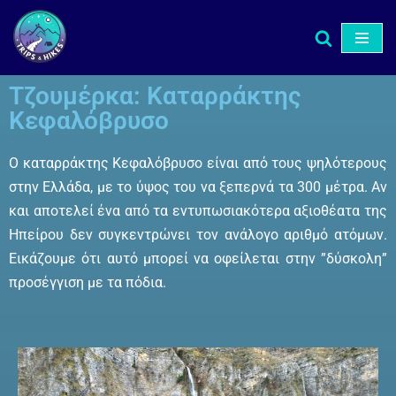
Μεταπηδήστε
στο
Τζουμέρκα: Καταρράκτης
περιεχόμενο
Κεφαλόβρυσο
Ο καταρράκτης Κεφαλόβρυσο είναι από τους ψηλότερους
στην Ελλάδα, με το ύψος του να ξεπερνά τα 300 μέτρα. Αν
και αποτελεί ένα από τα εντυπωσιακότερα αξιοθέατα της
Ηπείρου δεν συγκεντρώνει τον ανάλογο αριθμό ατόμων.
Εικάζουμε ότι αυτό μπορεί να οφείλεται στην ”δύσκολη”
προσέγγιση με τα πόδια.