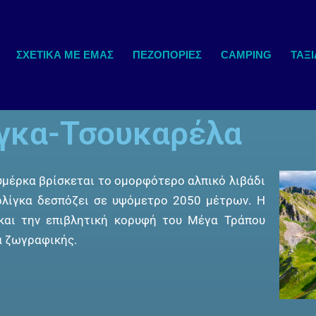
ΣΧΕΤΙΚΆ ΜΕ ΕΜΆΣ
ΠΕΖΟΠΟΡΙΕΣ
CAMPING
ΤΑΞΙ
ίγκα-Τσουκαρέλα
μέρκα βρίσκεται το ομορφότερο αλπικό λιβάδι
ρλίγκα δεσπόζει σε υψόμετρο 2050 μέτρων. Η
 και την επιβλητική κορυφή του Μέγα Τράπου
α ζωγραφικής.