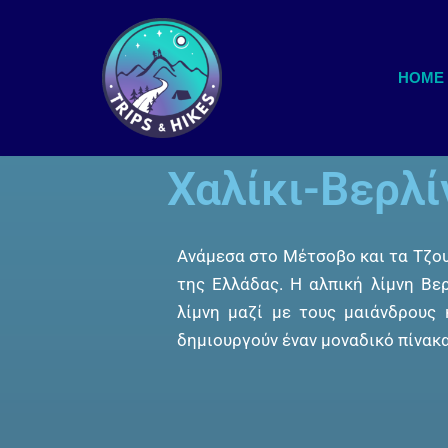
Μεταπηδήστε
HOME
στο
περιεχόμενο
Χαλίκι-Βερλ
Ανάμεσα στο Μέτσοβο και τα Τζου
της Ελλάδας. Η αλπική λίμνη Βε
λίμνη μαζί με τους μαιάνδρους
δημιουργούν έναν μοναδικό πίνακ