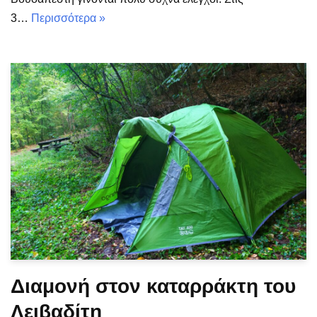
3…
Περισσότερα »
Διαμονή στον καταρράκτη του
Λειβαδίτη