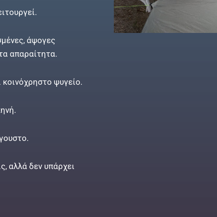
ειτουργεί.
σμένες, άψογες
 τα απαραίτητα.
ι κοινόχρηστο ψυγείο.
ηνή.
ύγουστο.
ς, αλλά δεν υπάρχει