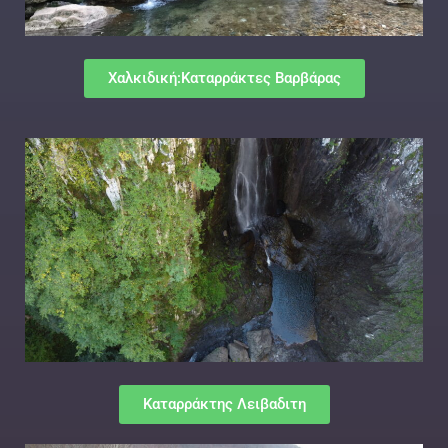
Χαλκιδική:Καταρράκτες Βαρβάρας
Καταρράκτης Λειβαδιτη