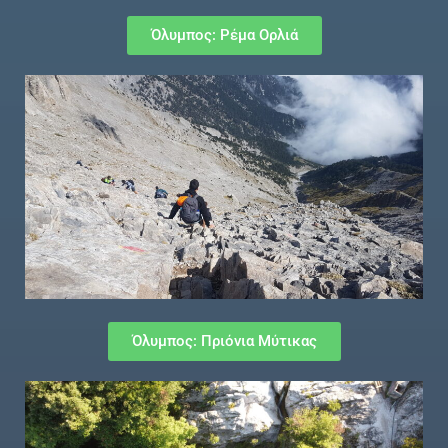
Όλυμπος: Ρέμα Ορλιά
Όλυμπος: Πριόνια Μύτικας