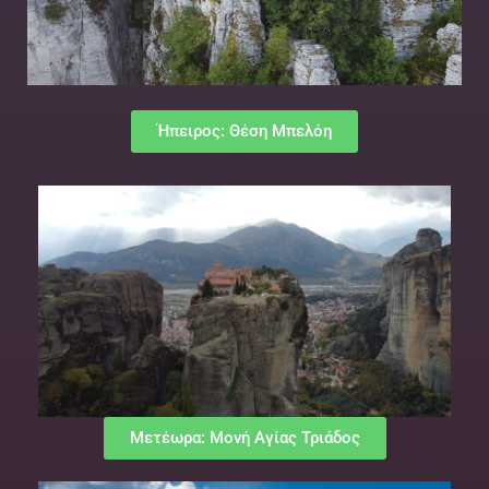
Ήπειρος: Θέση Μπελόη
Μετέωρα: Μονή Αγίας Τριάδος