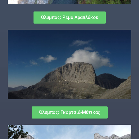
Όλυμπος: Ρέμα Αραπλάκου
Όλυμπος: Γκορτσιά-Μύτικας