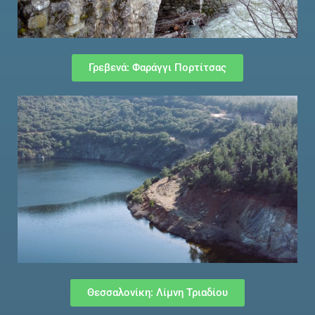
Γρεβενά: Φαράγγι Πορτίτσας
Θεσσαλονίκη: Λίμνη Τριαδίου