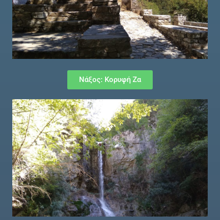
Νάξος: Κορυφή Ζα