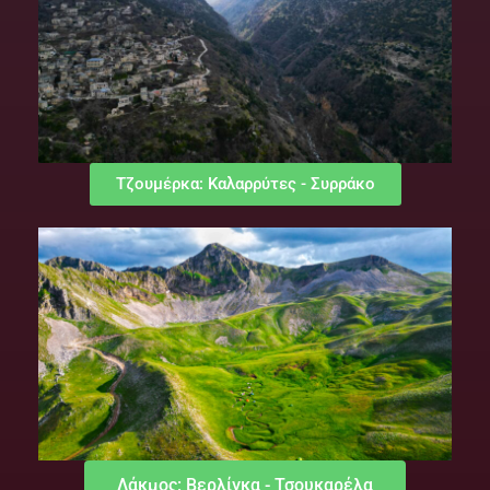
Τζουμέρκα: Καλαρρύτες - Συρράκο
Λάκμος: Βερλίγκα - Τσουκαρέλα