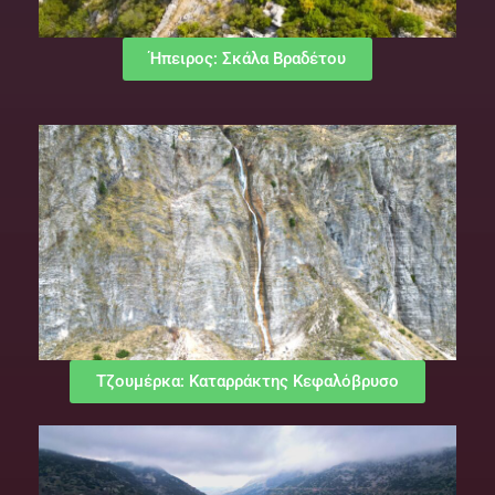
Ήπειρος: Σκάλα Βραδέτου
Τζουμέρκα: Καταρράκτης Κεφαλόβρυσο