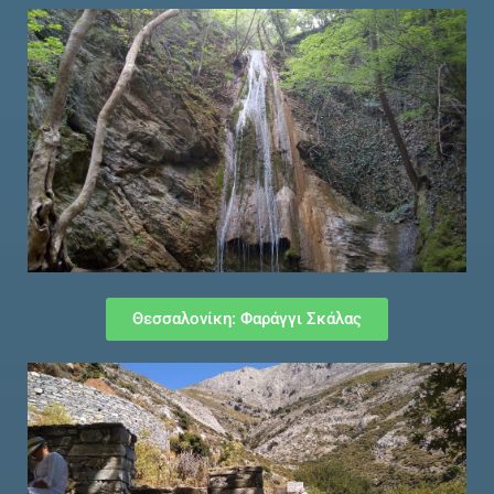
Θεσσαλονίκη: Φαράγγι Σκάλας