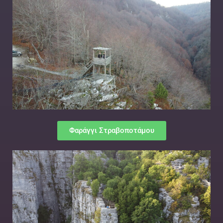
Φαράγγι Στραβοποτάμου