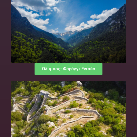
Όλυμπος: Φαράγγι Ενιπέα